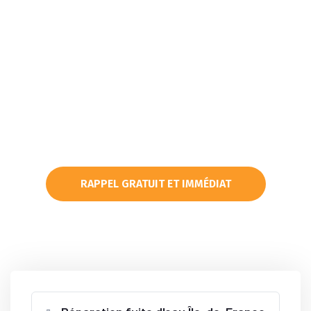
Besoin d’une intervention d’urgence ?
09 80 80 48 80
contact@martin-service.com
RAPPEL GRATUIT ET IMMÉDIAT